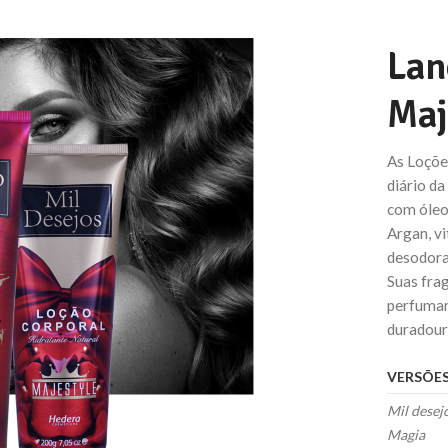
Lan
Maj
As Loçõe
diário da
com óleo
Argan, v
desodoran
Suas frag
perfumar
duradour
VERSÕE
Mil desej
Magia