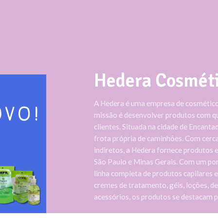
Hedera Cosmét
A Hedera é uma empresa de cosméticos
missão é desenvolver produtos com q
clientes. Situada na cidade de Encant
frota própria de caminhões. Com cerca
indiretos, a Hedera fornece produtos 
São Paulo e Minas Gerais. Com um por
linha completa de produtos capilares 
cremes de tratamento, géis, loções, de
acessórios, os produtos se destacam p