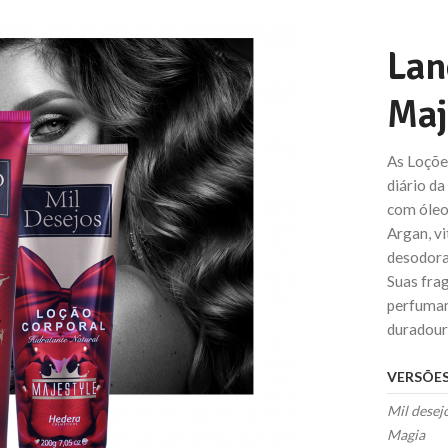
Lan
Maj
As Loçõe
diário da
com óleo
Argan, v
desodoran
Suas frag
perfumar
duradour
VERSÕE
Mil desej
Magia