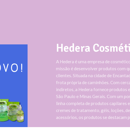
Hedera Cosmét
A Hedera é uma empresa de cosméticos
missão é desenvolver produtos com q
clientes. Situada na cidade de Encant
frota própria de caminhões. Com cerca
indiretos, a Hedera fornece produtos 
São Paulo e Minas Gerais. Com um por
linha completa de produtos capilares 
cremes de tratamento, géis, loções, de
acessórios, os produtos se destacam p