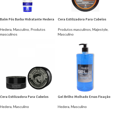
Balm Pós Barba Hidratante Hedera
Cera Estilizadora Para Cabelos
120g
Majestyle
Hedera
,
Masculino
,
Produtos
Produtos masculinos
,
Majestyle
,
masculinos
Masculino
Cera Estilizadora Para Cabelos
Gel Brilho Molhado Ervas Fixação
Style Hair
Média Hedera 1000g
Hedera
,
Masculino
Hedera
,
Masculino