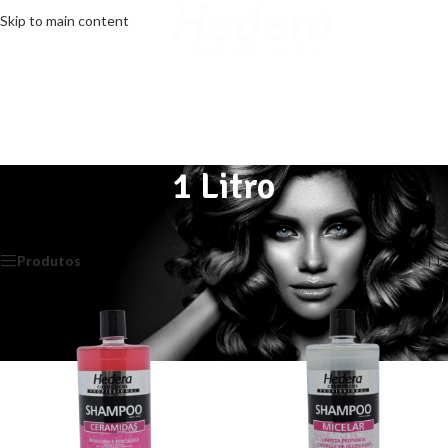
Skip to main content
MENU
1 Litro
Início
/
Shampoo
/
1 Litro
Exibindo todos 6 resultados
Produtos