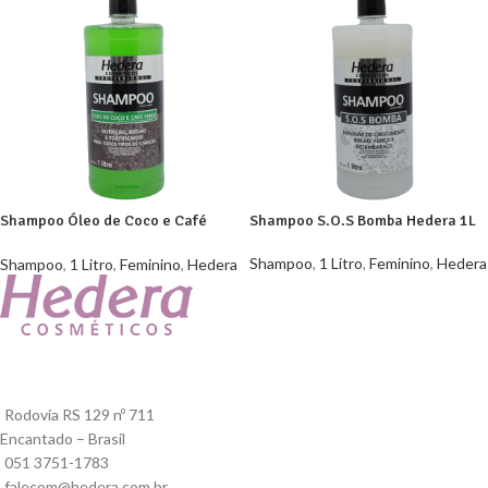
Shampoo Óleo de Coco e Café
Shampoo S.O.S Bomba Hedera 1L
Verde Hedera 1L
Shampoo
,
1 Litro
,
Feminino
,
Hedera
Shampoo
,
1 Litro
,
Feminino
,
Hedera
Rodovia RS 129 nº 711
Encantado – Brasil
051 3751-1783
falecom@hedera.com.br