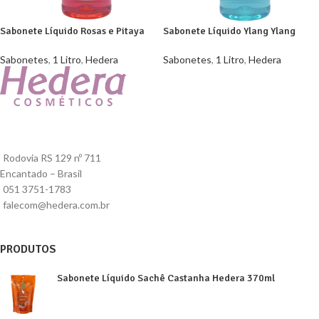
Sabonete Líquido Rosas e Pitaya
Sabonete Líquido Ylang Ylang
Hedera 1L
Hedera 1L
Sabonetes
,
1 Litro
,
Hedera
Sabonetes
,
1 Litro
,
Hedera
Rodovia RS 129 nº 711
Encantado – Brasil
051 3751-1783
falecom@hedera.com.br
PRODUTOS
Sabonete Líquido Sachê Castanha Hedera 370ml