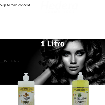
Skip to main content
MENU
1 Litro
Início
/
Sabonetes
/
1 Litro
Exibindo todos 8 resultados
Produtos