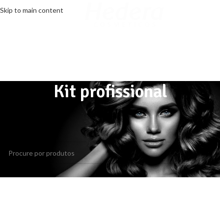
Skip to main content
MENU
Kit profissional
Início
/
Kit
/
Kit profissional
Nenhum produto foi encontrado para a sua seleção.